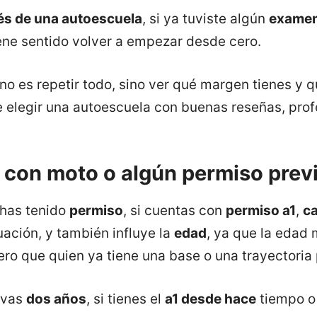
vés de una autoescuela
, si ya tuviste algún
exame
ene sentido volver a empezar desde cero.
o es repetir todo, sino ver qué margen tienes y qu
ne elegir una autoescuela con buenas reseñas, pro
a con moto o algún permiso prev
a has tenido
permiso
, si cuentas con
permiso a1
,
ca
uación, y también influye la
edad
, ya que la edad 
ero que quien ya tiene una base o una trayectoria 
levas
dos años
, si tienes el
a1 desde hace
tiempo o