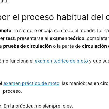
a ti.
por el proceso habitual del
 moto
no siempre encaja con todo el mundo. Lo hab
cer
test
, presentarse al
examen teórico
, completa
la
prueba de circulación
o la parte de
circulación 
cómo funciona el
examen teórico de moto
y qué sue
el
examen práctico de moto
, las maniobras en cir
l proceso.
 En la práctica, no siempre lo es.